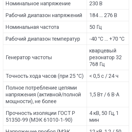
Номинальное напряжение
230 В
Рабочий диапазон напряжений
184 … 276 В
Номинальная частота
50 Гц
Рабочий диапазон температур
-40 °C … +70 °C
кварцевый
Генератор частоты
резонатор 32
768 Гц
Точность хода часов (при 25 °C)
< 0,5 с / 24 ч
Полное потребление цепями
напряжения (активной/полной
1,5 Вт / 6 В∙А
мощности), не более
Прочность изоляции ГОСТ Р
4 кВ, 50 Гц, 1
51350-99 (МЭК 61010-1-90)
мин
Напряжение пробоя (МЭК
12 кВ, 1,2 / 50