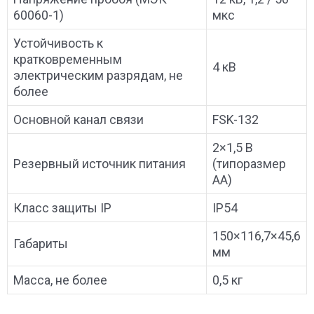
60060-1)
мкс
Устойчивость к
кратковременным
4 кВ
электрическим разрядам, не
более
Основной канал связи
FSK-132
2×1,5 В
Резервный источник питания
(типоразмер
АА)
Класс защиты IP
IP54
150×116,7×45,6
Габариты
мм
Масса, не более
0,5 кг